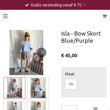
Gratis verzending vanaf € 75 ♡
Ga
direct
naar
de
hoofdinhoud
Isla - Bow Skort
Blue/Purple
€ 45,00
Maat
TU
In