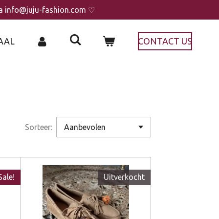
ia info@juju-fashion.com ♡
AAL
CONTACT US
Sorteer:
Sale!
Uitverkocht