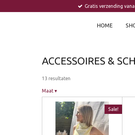
Gratis verzending vana
Ga
direct
naar
HOME
SH
de
hoofdinhoud
ACCESSOIRES & S
13 resultaten
Maat
▾
Sale!