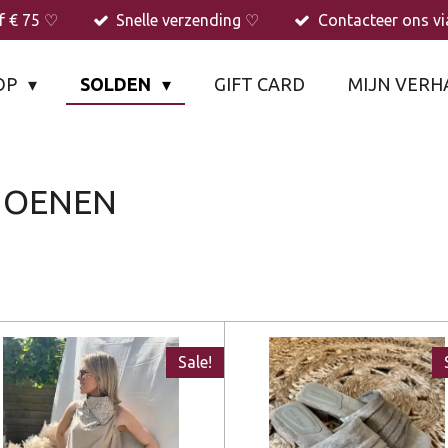
f € 75 ♡
Snelle verzending ♡
Contacteer ons v
OP
SOLDEN
GIFT CARD
MIJN VERH
CHOENEN
Sale!