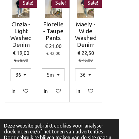
Sale!
Sale!
Sale!
Cinzia -
Fiorelle
Maely -
Light
- Taupe
Wide
Washed
Pants
Washed
Denim
Denim
€ 21,00
€ 19,00
€ 22,50
€ 42,00
€ 38,00
€ 45,00
In winkelwagen
In winkelwagen
In winkelwagen
Deze website gebruikt cookies voor analyse-
© 2026 JuJu Fashion Izegem
doeleinden en/of het tonen van advertenties.
Door gebruik te blijven maken van de site gaat u