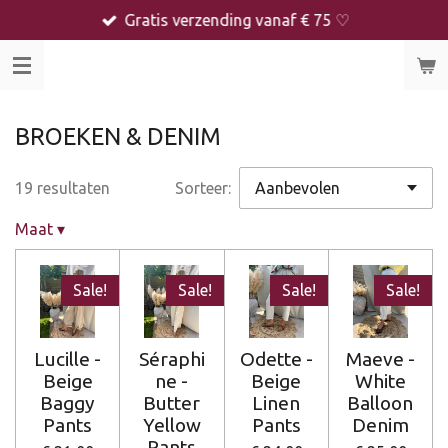
Gratis verzending vanaf € 75 ♡
Ga
direct
naar
de
hoofdinhoud
BROEKEN & DENIM
19 resultaten
Sorteer:
Maat
▾
Sale!
Sale!
Sale!
Sale!
Lucille -
Séraphi
Odette -
Maeve -
Beige
ne -
Beige
White
Baggy
Butter
Linen
Balloon
Pants
Yellow
Pants
Denim
Pants