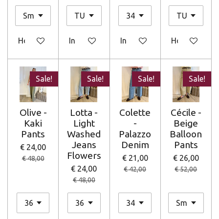
Houd mij op de hoogte
In winkelwagen
In winkelwagen
Houd mij op 
Sale!
Sale!
Sale!
Sale!
Olive -
Lotta -
Colette
Cécile -
Kaki
Light
-
Beige
Pants
Washed
Palazzo
Balloon
Jeans
Denim
Pants
€ 24,00
Flowers
€ 21,00
€ 26,00
€ 48,00
€ 24,00
€ 42,00
€ 52,00
€ 48,00