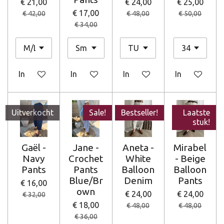
€ 21,00
€ 24,00
€ 25,00
€ 17,00
€ 42,00
€ 48,00
€ 50,00
€ 34,00
In winkelwagen
In winkelwagen
In winkelwagen
In winkelwag
Uitverkocht
Sale!
Bestseller!
Laatste
stuk!
Gaël -
Jane -
Aneta -
Mirabel
Navy
Crochet
White
- Beige
Pants
Pants
Balloon
Balloon
Blue/Br
Denim
Pants
€ 16,00
own
€ 24,00
€ 24,00
€ 32,00
€ 18,00
€ 48,00
€ 48,00
€ 36,00