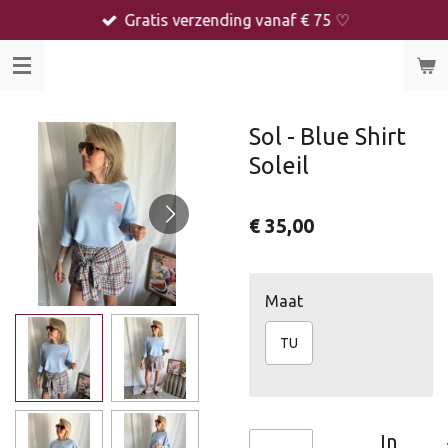
Gratis verzending vanaf € 75 ♡
Ga
direct
naar
de
hoofdinhoud
Sol - Blue Shirt
Soleil
€ 35,00
Maat
TU
In