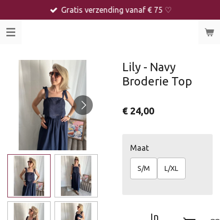
Gratis verzending vanaf € 75 ♡
Ga
direct
naar
de
hoofdinhoud
Lily - Navy
Broderie Top
€ 24,00
Maat
S/M
L/XL
In