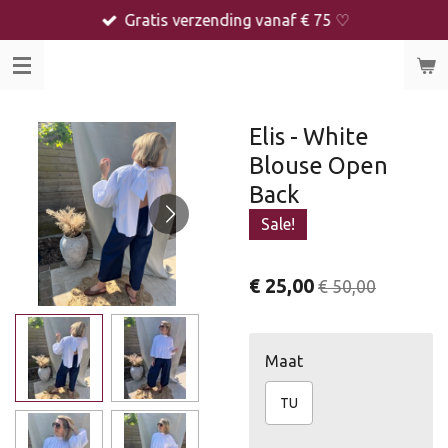
Gratis verzending vanaf € 75 ♡
Ga
direct
naar
de
hoofdinhoud
Elis - White
Blouse Open
Back
Sale!
€ 25,00
€ 50,00
Maat
TU