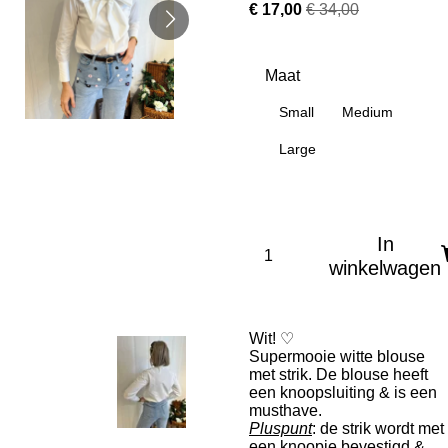
€ 17,00
€ 34,00
Maat
Small
Medium
Large
In
winkelwagen
Wit! ♡
Supermooie witte blouse
met strik. De blouse heeft
een knoopsluiting & is een
musthave.
Pluspunt
: de strik wordt met
een knoopje bevestigd &