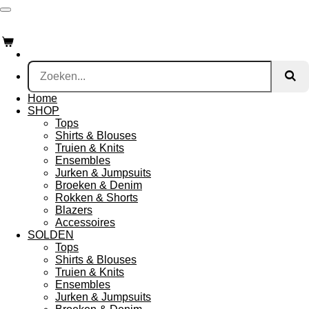
Ga
direct
naar
de
hoofdinhoud
Home
SHOP
Tops
Shirts & Blouses
Truien & Knits
Ensembles
Jurken & Jumpsuits
Broeken & Denim
Rokken & Shorts
Blazers
Accessoires
SOLDEN
Tops
Shirts & Blouses
Truien & Knits
Ensembles
Jurken & Jumpsuits