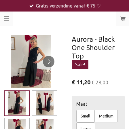
Gratis verzending vanaf € 75 ♡
Ga
direct
naar
de
hoofdinhoud
Aurora - Black
One Shoulder
Top
Sale!
€ 11,20
€ 28,00
Maat
Small
Medium
Large