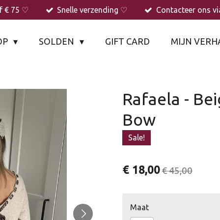
f € 75 ♡
Snelle verzending ♡
Contacteer ons v
OP
SOLDEN
GIFT CARD
MIJN VERH
Rafaela - Be
Bow
Sale!
€ 18,00
€ 45,00
Maat