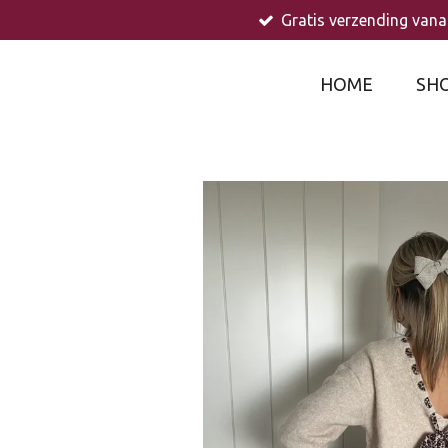
Gratis verzending vana
Ga
direct
naar
HOME
SH
de
hoofdinhoud