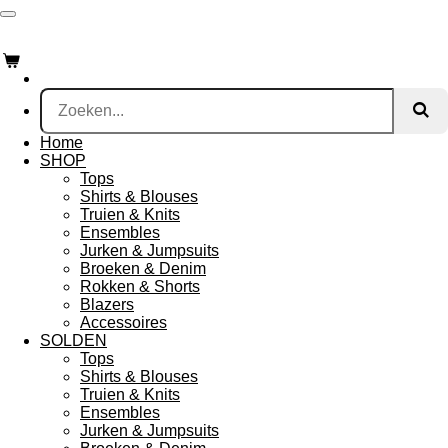
Ga
direct
naar
de
hoofdinhoud
Home
SHOP
Tops
Shirts & Blouses
Truien & Knits
Ensembles
Jurken & Jumpsuits
Broeken & Denim
Rokken & Shorts
Blazers
Accessoires
SOLDEN
Tops
Shirts & Blouses
Truien & Knits
Ensembles
Jurken & Jumpsuits