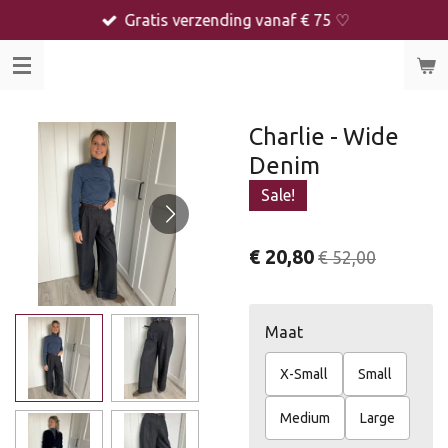
Gratis verzending vanaf € 75 ♡
Ga
direct
naar
de
hoofdinhoud
Charlie - Wide
Denim
Sale!
€ 20,80
€ 52,00
Maat
X-Small
Small
Medium
Large