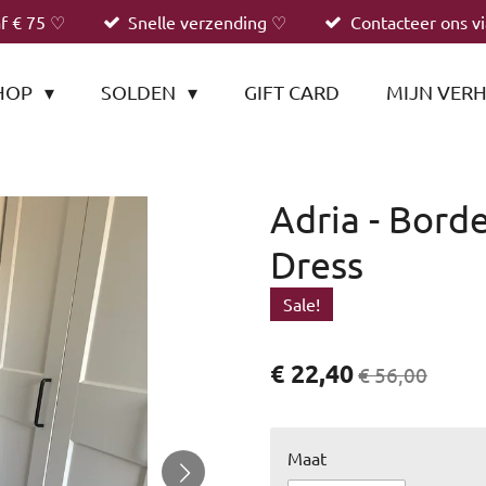
af € 75 ♡
Snelle verzending ♡
Contacteer ons v
HOP
SOLDEN
GIFT CARD
MIJN VER
Adria - Bord
Dress
Sale!
€ 22,40
€ 56,00
Maat