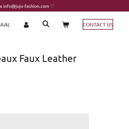
ia info@juju-fashion.com ♡
HAAL
CONTACT US
eaux Faux Leather