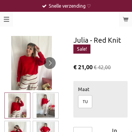
Snelle verzending ♡
Ga
direct
naar
de
hoofdinhoud
Julia - Red Knit
Sale!
€ 21,00
€ 42,00
Maat
TU
In