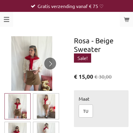
Gratis verzending vanaf € 75 ♡
Ga
direct
naar
de
hoofdinhoud
Rosa - Beige
Sweater
Sale!
€ 15,00
€ 30,00
Maat
TU