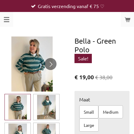
Gratis verzending vanaf € 75 ♡
Ga
direct
naar
de
hoofdinhoud
Bella - Green
Polo
Sale!
€ 19,00
€ 38,00
Maat
Small
Medium
Large